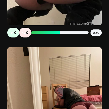
🔥
🤮
0
0
0.50