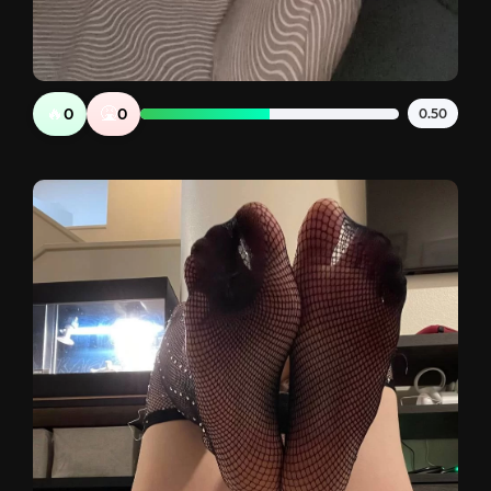
🔥
🤮
0
0
0.50