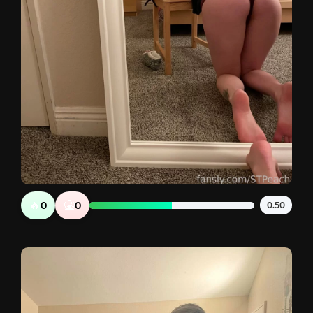
🔥
🤮
0
0
0.50