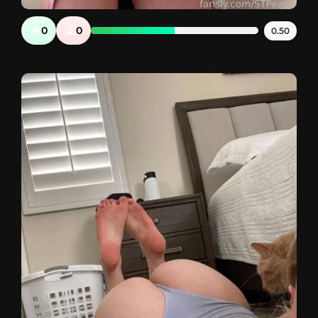
🔥
🤮
0
0
0.50