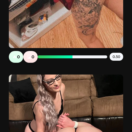
🔥
🤮
0
0
0.50