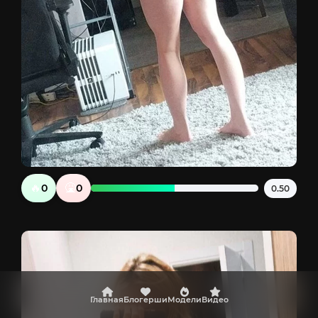
🔥
🤮
0
0
0.50
Главная
Блогерши
Модели
Видео