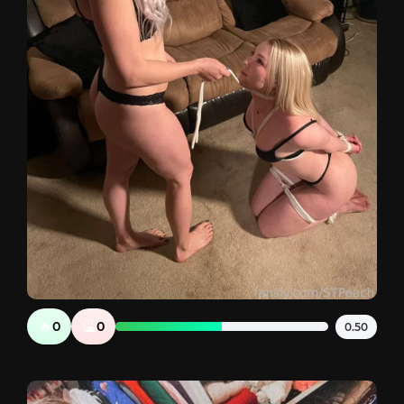
🔥
🤮
0
0
0.50