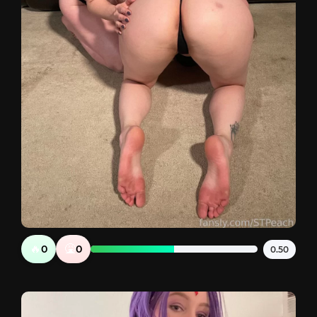
🔥
🤮
0
0
0.50