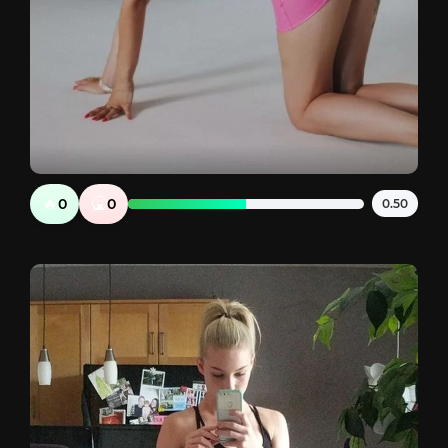
🔥
🤮
0
0
0.50