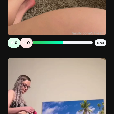
🔥
🤮
0
0
0.50