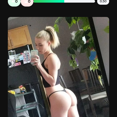
🔥
🤮
0
0
0.50