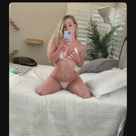
здоровью и регулярно проводит стримы на
платформе Twitch, где ведёт трансляции по
играм и общается с аудиторией.
STPeach ценят не только за её внешность и
энергичность, но и за искренность: она
принципиально избегает публикации
откровенного контента, оставаясь верной
своему стилю и уважению к подписчикам.