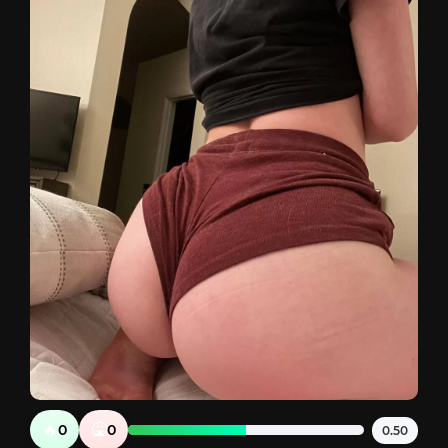
🔥
🤮
0
0
0.50