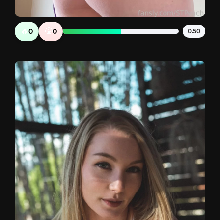
🔥
🤮
0
0
0.50