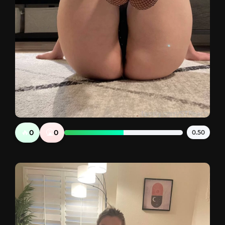
🔥
🤮
0
0
0.50