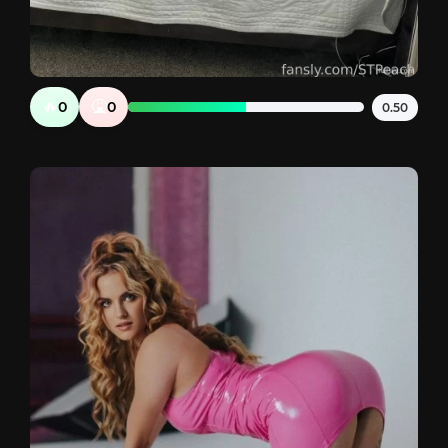
🔥
🤮
0
0
0.50