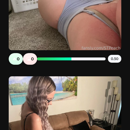
🔥
🤮
0
0
0.50