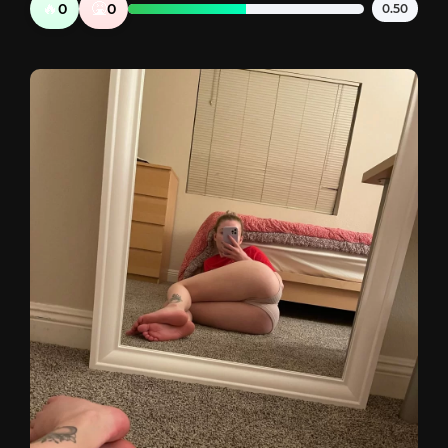
🔥
🤮
0
0
0.50