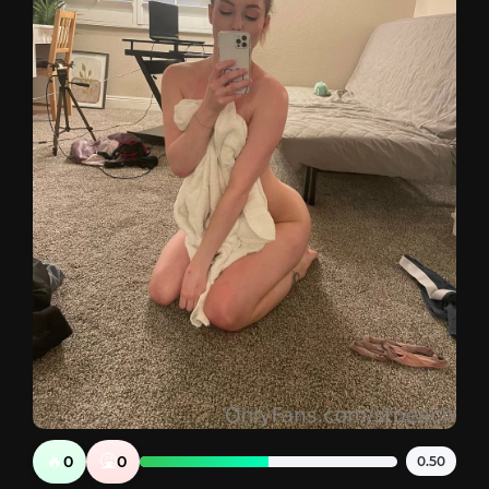
🔥
🤮
0
0
0.50