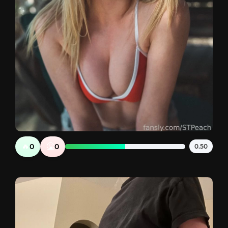
🔥
🤮
0
0
0.50