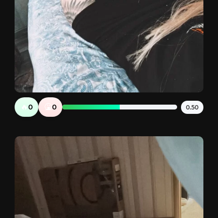
🔥
🤮
0
0
0.50