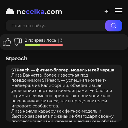
ne
celka
.com
2
понравилось
|
3
Stpeach
STPeach — фитнес-блогер, модель и геймерша
Лиза Ваннатта, более известная под
псевдонимом STPeach, — успешная контент-
мейкерша из Калифорнии, объединившая
увлечения спортом и видеоиграми. Её блоги и
стримы неизменно привлекают внимание как
поклонников фитнеса, так и представителей
игрового сообщества.
Лиза начала карьеру как фитнес-модель и
быстро завоевала признание благодаря своему
профессионализму, харизме и активному образу
жизни. Она делится тренировками, советами по