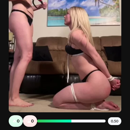
🔥
🤮
0
0
0.50