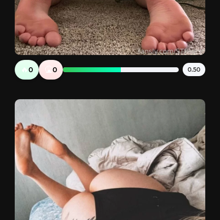
🔥
🤮
0
0
0.50